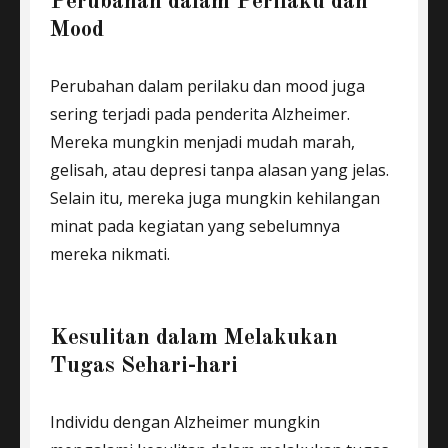
Perubahan dalam Perilaku dan
Mood
Perubahan dalam perilaku dan mood juga
sering terjadi pada penderita Alzheimer.
Mereka mungkin menjadi mudah marah,
gelisah, atau depresi tanpa alasan yang jelas.
Selain itu, mereka juga mungkin kehilangan
minat pada kegiatan yang sebelumnya
mereka nikmati.
Kesulitan dalam Melakukan
Tugas Sehari-hari
Individu dengan Alzheimer mungkin