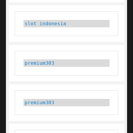
slot indonesia
premium303
premium303