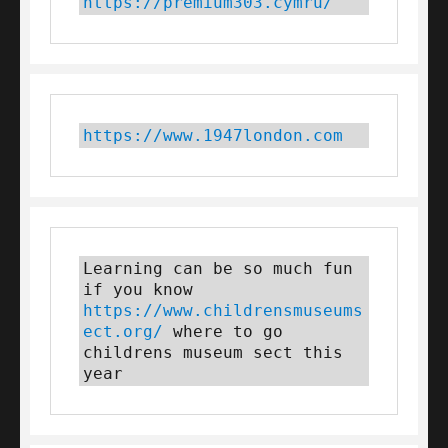
https://premium303.cymru/
https://www.1947london.com
Learning can be so much fun 
if you know 
https://www.childrensmuseums
ect.org/
 where to go 
childrens museum sect this 
year