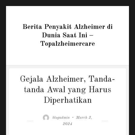
Berita Penyakit Alzheimer di
Dunia Saat Ini –
Topalzheimercare
Gejala Alzheimer, Tanda-
tanda Awal yang Harus
Diperhatikan
Author
Posted
blogadmin
March 2,
on
2024