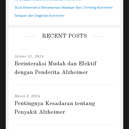
Studi Resveratrol Menawarkan Wawasan Baru Tentang Alzheimer
Tahapan dan Diagnosa Alzheimer
RECENT POSTS
October 31, 2024
Berinteraksi Mudah dan Efektif
dengan Penderita Alzheimer
March 2, 2024
Pentingnya Kesadaran tentang
Penyakit Alzheimer