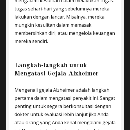
mengalami kesulitan dalam melakukan tugas-
tugas sehari-hari yang sebelumnya mereka
lakukan dengan lancar. Misalnya, mereka
mungkin kesulitan dalam memasak,
membersihkan diri, atau mengelola keuangan
mereka sendiri.
Langkah-langkah untuk
Mengatasi Gejala Alzheimer
Mengenali gejala Alzheimer adalah langkah
pertama dalam mengatasi penyakit ini. Sangat
penting untuk segera berkonsultasi dengan
dokter untuk evaluasi lebih lanjut jika Anda
atau orang yang Anda kenal mengalami gejala