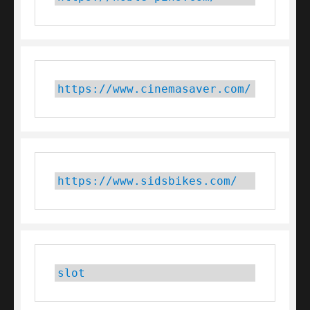
https://www.cinemasaver.com/
https://www.sidsbikes.com/
slot