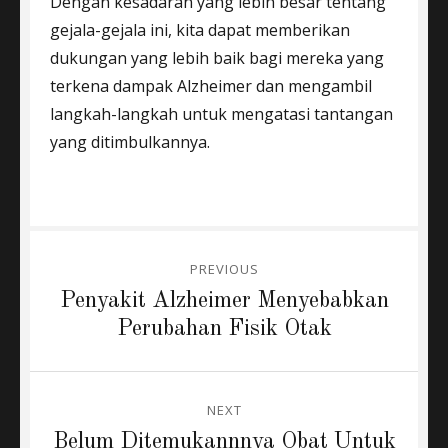
Dengan kesadaran yang lebih besar tentang
gejala-gejala ini, kita dapat memberikan
dukungan yang lebih baik bagi mereka yang
terkena dampak Alzheimer dan mengambil
langkah-langkah untuk mengatasi tantangan
yang ditimbulkannya.
Post
PREVIOUS
navigation
Previous
Penyakit Alzheimer Menyebabkan
post:
Perubahan Fisik Otak
NEXT
Next
Belum Ditemukannnya Obat Untuk