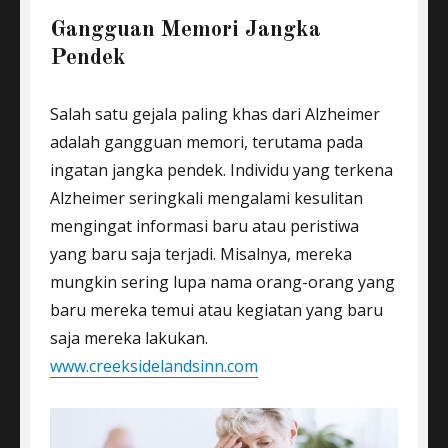
Gangguan Memori Jangka
Pendek
Salah satu gejala paling khas dari Alzheimer
adalah gangguan memori, terutama pada
ingatan jangka pendek. Individu yang terkena
Alzheimer seringkali mengalami kesulitan
mengingat informasi baru atau peristiwa
yang baru saja terjadi. Misalnya, mereka
mungkin sering lupa nama orang-orang yang
baru mereka temui atau kegiatan yang baru
saja mereka lakukan.
www.creeksidelandsinn.com