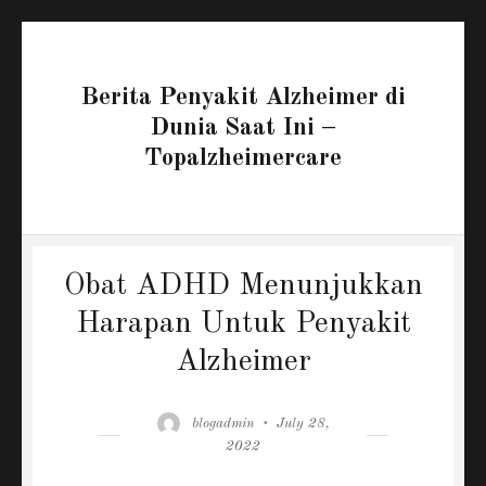
Berita Penyakit Alzheimer di
Dunia Saat Ini –
Topalzheimercare
Obat ADHD Menunjukkan
Harapan Untuk Penyakit
Alzheimer
Author
Posted
blogadmin
July 28,
on
2022