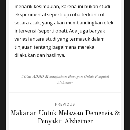
menarik kesimpulan, karena ini bukan studi
eksperimental seperti uji coba terkontrol
secara acak, yang akan membandingkan efek
intervensi (seperti obat). Ada juga banyak
variasi antara studi yang termasuk dalam
tinjauan tentang bagaimana mereka
dilakukan dan hasilnya.
Tags
Obat ADHD Menunjukkan Harapan Untuk Penyakit
Alzheimer
Post
PREVIOUS
navigation
Previous
Makanan Untuk Melawan Demensia &
post:
Penyakit Alzheimer