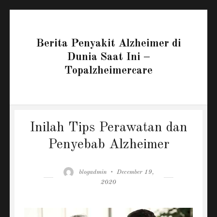
Berita Penyakit Alzheimer di
Dunia Saat Ini –
Topalzheimercare
Inilah Tips Perawatan dan
Penyebab Alzheimer
Author
Posted
blogadmin
December 19,
on
2020