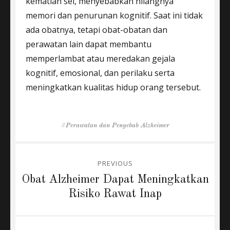
kematian sel, menyebabkan hilangnya
memori dan penurunan kognitif. Saat ini tidak
ada obatnya, tetapi obat-obatan dan
perawatan lain dapat membantu
memperlambat atau meredakan gejala
kognitif, emosional, dan perilaku serta
meningkatkan kualitas hidup orang tersebut.
Tags
Perawatan dan Penyebab Alzheimer
Post
PREVIOUS
navigation
Previous
Obat Alzheimer Dapat Meningkatkan
post:
Risiko Rawat Inap